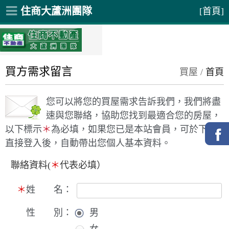
住商大蘆洲團隊
[首頁]
買方需求留言
買屋 /
首頁
您可以將您的買屋需求告訴我們，我們將盡
速與您聯絡，協助您找到最適合您的房屋，
以下標示
＊
為必填，如果您已是本站會員，可於下方
直接登入後，自動帶出您個人基本資料。
聯絡資料(
＊
代表必填）
＊
姓 名：
性 別：
男
女